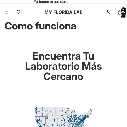
Welcome to our store
Total 
MY FLORIDA LAB
artícul
en el
carrit
0
Como funciona
Encuentra Tu
Laboratorio Más
Cercano