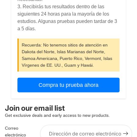
3. Recibirás tus resultados dentro de las
siguientes 24 horas para la mayoría de los
estudios. Algunas pruebas pueden tardar de 3
a 5 días.
Recuerda: No tenemos sitios de atención en
Dakota del Norte, Islas Marianas del Norte,
Samoa Americana, Puerto Rico, Vermont, Islas
Vírgenes de EE. UU., Guam y Hawái.
Compra tu prueba ahora
Join our email list
Política de reembolso
Get exclusive deals and early access to new products.
Política de privacidad
Correo
Términos del servicio
electrónico