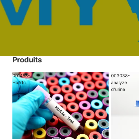
Produits
001453-
003038-
HbA1c
analyze
d'urine