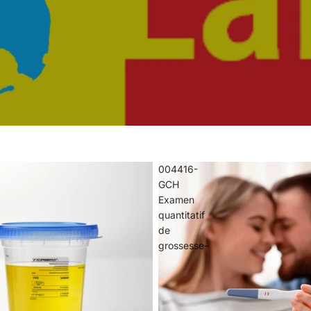
004416-
GCH
Examen
quantitatif
de
grossesse-