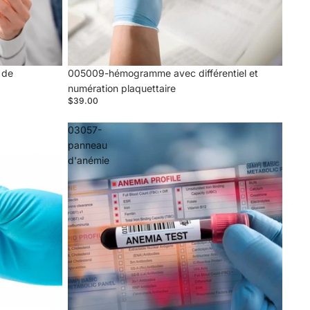
 de
005009-hémogramme avec différentiel et
numération plaquettaire
$39.00
03057-
panneau
d'anémie