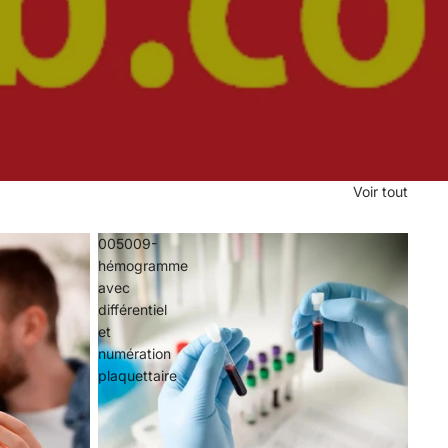
Voir tout
005009-
hémogramme
avec
différentiel
et
numération
plaquettaire