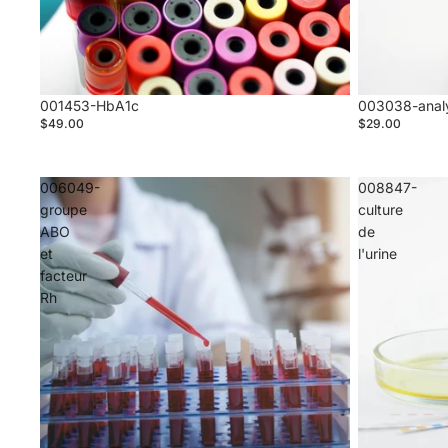
001453-HbA1c
003038-analy
$49.00
$29.00
006049-
008847-
groupe
culture
ABO
de
et
l'urine
facteur
Rh