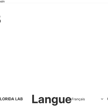
asin
B
Langue
LORIDA LAB