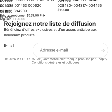
001453
004465
003038 001453 000620
028480- 004317- 004465
000620
$157.00
081950 884209
081950
Prix promotionnel
$255.00
Prix
884209
régulier
$420.00
Rejoignez notre liste de diffusion
Bénéficiez d'offres exclusives et d'un accès anticipé aux
Politique de remboursement
nouveaux produits.
Politique de confidentialité
E-mail
Conditions d’utilisation
Politique d’expédition
© 2026
MY FLORIDA LAB
,
Commerce électronique propulsé par Shopify
Conditions générales et politiques