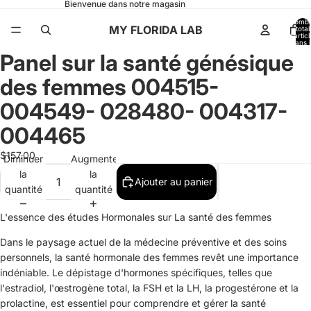
Bienvenue dans notre magasin
Nomb
MY FLORIDA LAB
total
d’artic
dans l
panier:
Panel sur la santé génésique
Ouvrir
l’image
des femmes 004515-
en
plein
004549- 028480- 004317-
écran
004465
$157.00
Diminuer
Augmenter
la
la
Ajouter au panier
quantité
quantité
L'essence des études Hormonales sur La santé des femmes
Dans le paysage actuel de la médecine préventive et des soins
personnels, la santé hormonale des femmes revêt une importance
indéniable. Le dépistage d'hormones spécifiques, telles que
l'estradiol, l'œstrogène total, la FSH et la LH, la progestérone et la
prolactine, est essentiel pour comprendre et gérer la santé